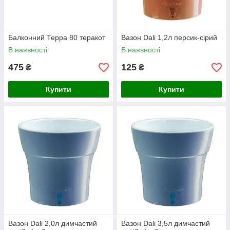
Балконний Терра 80 теракот
Вазон Dali 1,2л персик-сірий
В наявності
В наявності
475
125
₴
₴
Купити
Купити
Вазон Dali 2,0л димчастий
Вазон Dali 3,5л димчастий