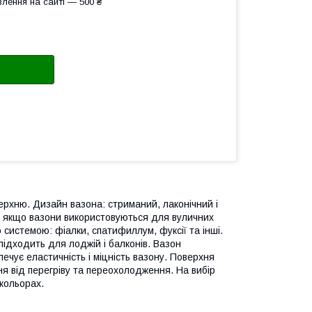
лення на сайті — 500 ₴
ерхню. Дизайн вазона: стриманий, лаконічний і
о, якщо вазони використовуються для вуличних
 системою: фіалки, спатифиллум, фуксії та інші.
підходить для лоджій і балконів. Вазон
печує еластичність і міцність вазону. Поверхня
ня від перегріву та переохолодження. На вибір
 кольорах.