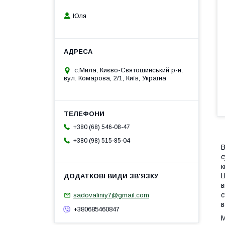
Юля
с.Мила, Києво-Святошинський р-н,
вул. Комарова, 2/1, Київ, Україна
+380 (68) 546-08-47
+380 (98) 515-85-04
В
с
к
Ц
в
с
sadovaliniy7@gmail.com
в
+380685460847
М