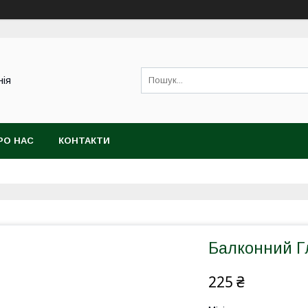
нія
РО НАС
КОНТАКТИ
Балконний Гл
225 ₴