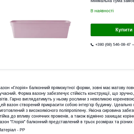
Мінімальна сума замов
В наявності
Купити
+380 (68) 546-08-47
азон «Глорія» балконний прямокутної форми, зовні має матову пов
учасний. Форма вазону забезпечує стійкість конструкції, що зручн
вітів. Гарно виглядатимуть у ньому рослини з невеликою кореневою
ей вазон створений прикрасити собою інтер’єр будинку. Ідеально 
иготовлений з високоякісного поліпропілену. Якісна сировина забез
тійка до впливу сонячних променів, а також відмінно захищає корін
азон "Глорія" балконний представлений в трьох розмірах та різних
атеріал - PP