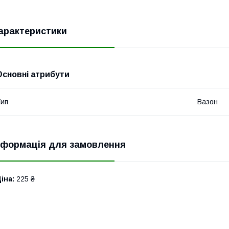
арактеристики
Основні атрибути
ип
Вазон
нформація для замовлення
іна:
225 ₴