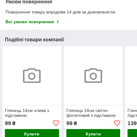
Умови повернення
Повернення товару впродовж 14 днів за домовленістю
Всі умови повернення
Подібні товари компанії
Глянець 14см олива з
Глянець 14см світло-
Глян
підставкою
фіолетовий з підставкою
підс
99
99
139
₴
₴
Купити
Купити