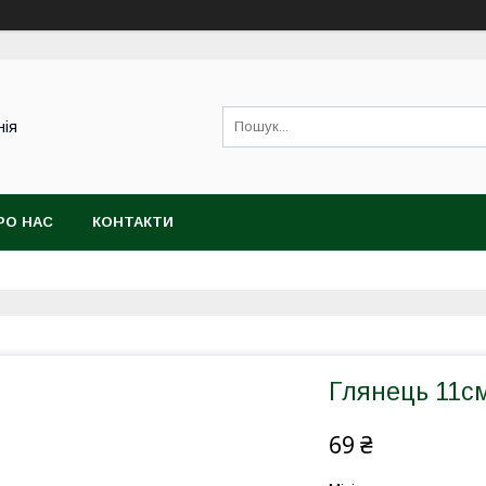
нія
РО НАС
КОНТАКТИ
Глянець 11см
69 ₴