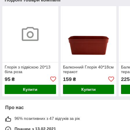
Глорія з підвіскою 20*13
Балконний Глорія 40*18см
Балк
біла роза
теракот
тера
95
159
225
₴
₴
Купити
Купити
Про нас
96% позитивних з 47 відгуків за рік
Працює з 13.02.2021