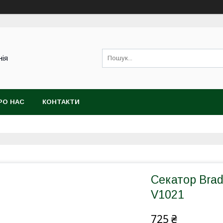
нія
РО НАС
КОНТАКТИ
Секатор Brad
V1021
725 ₴