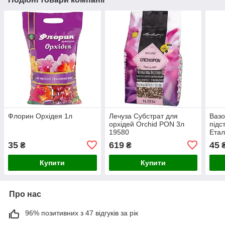
Флорин Орхідея 1л
Лечуза Субстрат для
Вазо
орхідей Orchid PON 3л
підс
19580
Ета
35
619
45
₴
₴
Купити
Купити
Про нас
96% позитивних з 47 відгуків за рік