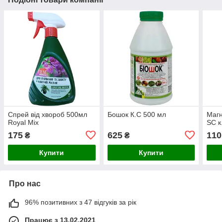
Спрей від хвороб 500мл
Бошок К.С 500 мл
Магн
Royal Mix
SC к
175
625
110
₴
₴
Купити
Купити
Про нас
96% позитивних з 47 відгуків за рік
Працює з 13.02.2021