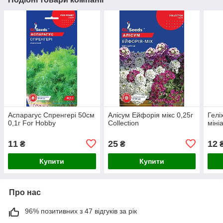
Аспарагус Спренгері 50см
Алісум Ейфорія мікс 0,25г
Гелі
0,1г For Hobby
Сollection
міні
11
25
12
₴
₴
Купити
Купити
Про нас
96% позитивних з 47 відгуків за рік