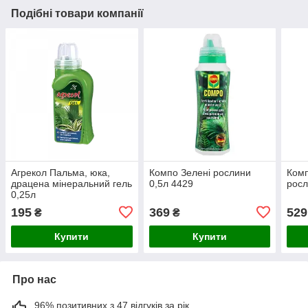
Подібні товари компанії
Агрекол Пальма, юка,
Компо Зелені рослини
Комп
драцена мінеральний гель
0,5л 4429
росл
0,25л
195
369
529
₴
₴
Купити
Купити
Про нас
96% позитивних з 47 відгуків за рік