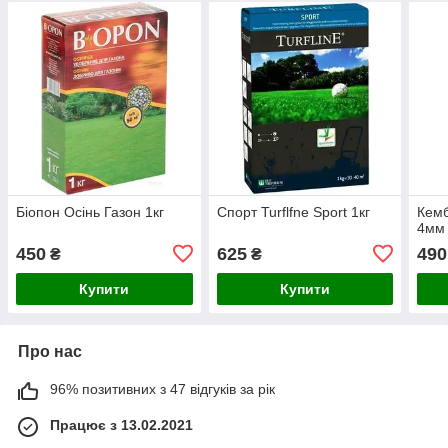
Біопон Осінь Газон 1кг
Спорт Turflfne Sport 1кг
Кемб
4мм 
450
625
490
₴
₴
Купити
Купити
Про нас
96% позитивних з 47 відгуків за рік
Працює з 13.02.2021