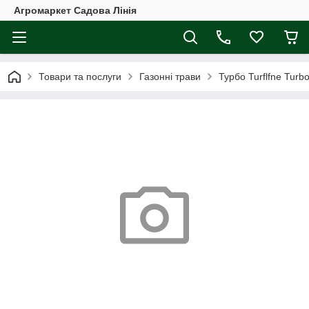
Агромаркет Садова Лінія
Товари та послуги
Газонні трави
Турбо Turflfne Turbo