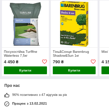
Посухостійка Turflfne
Тінь&Сонце Barenbrug
Міні 
Waterless 7,5кг
Shadow&Sun 1кг
4 450
790
4 1
₴
₴
Купити
Купити
Про нас
96% позитивних з 47 відгуків за рік
Працює з 13.02.2021