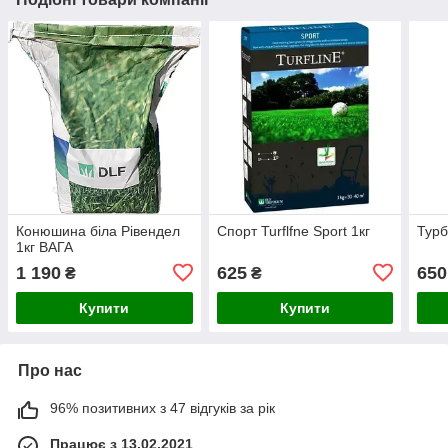
Конюшина біла Рівендел
Спорт Turflfne Sport 1кг
Турб
1кг ВАГА
1 190
625
650
₴
₴
Купити
Купити
Про нас
96% позитивних з 47 відгуків за рік
Працює з 13.02.2021