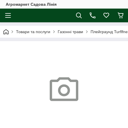
Агромаркет Садова Лінія
Товари та послуги
Газонні трави
Плейграунд Turflfne