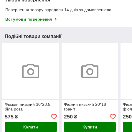
Повернення товару впродовж 14 днів за домовленістю
Всі умови повернення
Подібні товари компанії
Фюжин низький 30*28,5
Фюжин низький 20*18
Фюжи
біла роза
граніт
фіол
575
250
250
₴
₴
Купити
Купити