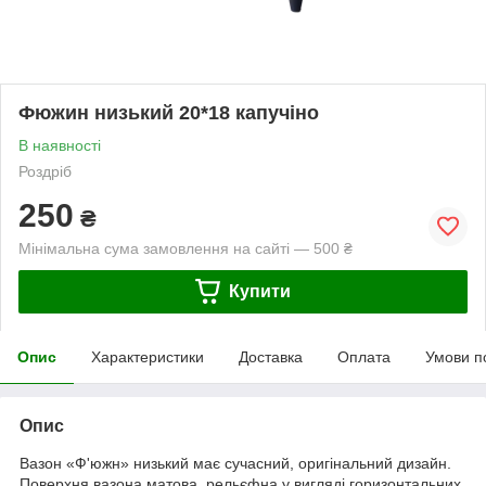
Фюжин низький 20*18 капучіно
В наявності
Роздріб
250
₴
Мінімальна сума замовлення на сайті — 500 ₴
Купити
Опис
Характеристики
Доставка
Оплата
Умови п
Опис
Вазон «Ф'южн» низький має сучасний, оригінальний дизайн.
Поверхня вазона матова, рельєфна у вигляді горизонтальних