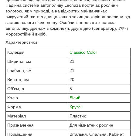
Надійна система автополиву Lechuza постачає рослини
вологою, як у природі, а на відкритих майданчиках
викручений гвинт з днища кашпо захищає коріння рослини від
застою вологи після дощу. Особливі переваги: ​​система
автополиву, дренаж в комплекті, друге дно (сепаратор), УФ- і
морозостійкий виріб.
Характеристики
Колекція
Classico Color
Ширина, см
21
Глибина, см
21
Висота, см
20
Об'єм, л
5
Колір
Білий
Форма
Круглі
Матеріал
Пластик
Призначення
Для кімнатних рослин
Приміщення
Вітальня, Спальня, Кабінет,