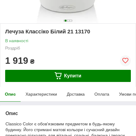
Лечуза Классіко Білий 21 13170
В наявності
Роздріб
1 919
₴
Купити
Опис
Характеристики
Доставка
Оплата
Умови п
Опис
Classico Color є обов'язковим предметом в будь-якому
будинку. Його стримані матові кольори і сучасний дизайн
прекрасно підходять для вітальні, спальні, балкона і тераси.