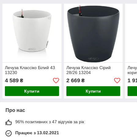
Лечуза Классіко Білий 43
Лечуза Классіко Сірий
Лечу
13230
28/26 13204
кори
4 589
2 669
1 9
₴
₴
Купити
Купити
Про нас
96% позитивних з 47 відгуків за рік
Працює з 13.02.2021