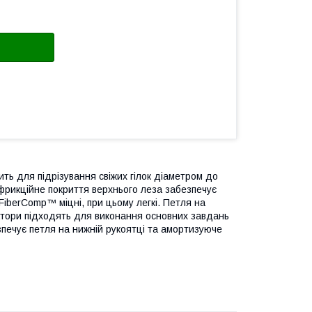
ть для підрізування свіжих гілок діаметром до
фрикційне покриття верхнього леза забезпечує
 FiberComp™ міцні, при цьому легкі. Петля на
катори підходять для виконання основних завдань
печує петля на нижній рукоятці та амортизуюче