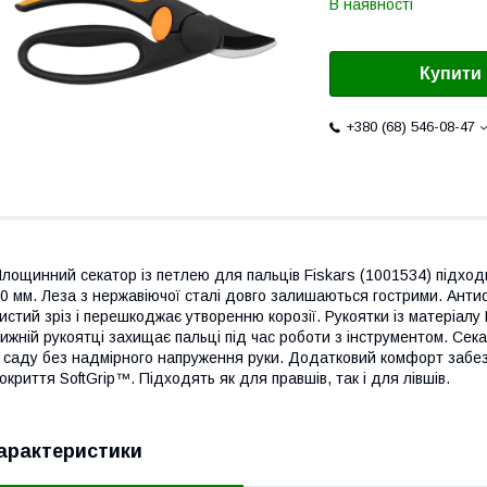
В наявності
Купити
+380 (68) 546-08-47
лощинний секатор із петлею для пальців Fiskars (1001534) підходи
0 мм. Леза з нержавіючої сталі довго залишаються гострими. Анти
истий зріз і перешкоджає утворенню корозії. Рукоятки із матеріалу
ижній рукоятці захищає пальці під час роботи з інструментом. Се
 саду без надмірного напруження руки. Додатковий комфорт забез
окриття SoftGrip™. Підходять як для правшів, так і для лівшів.
арактеристики