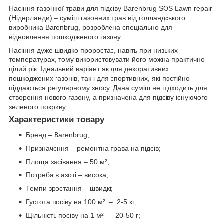
Насіння газонної трави для підсіву Barenbrug SOS Lawn repair
(Нідерланди) – суміш газонних трав від голландського
виробника Barenbrug, розроблена спеціально для
відновлення пошкодженого газону.
Насіння дуже швидко проростає, навіть при низьких
температурах, тому використовувати його можна практично
цілий рік. Ідеальний варіант як для декоративних
пошкоджених газонів, так і для спортивних, які постійно
піддаються регулярному зносу. Дана суміш не підходить для
створення нового газону, а призначена для підсіву існуючого
зеленого покриву.
Характеристики товару
Бренд – Barenbrug;
Призначення – ремонтна трава на підсів;
Площа засівання – 50 м²;
Потреба в азоті – висока;
Темпи зростання – швидкі;
Густота посіву на 100 м² – 2-5 кг;
Щільність посіву на 1 м² – 20-50 г;