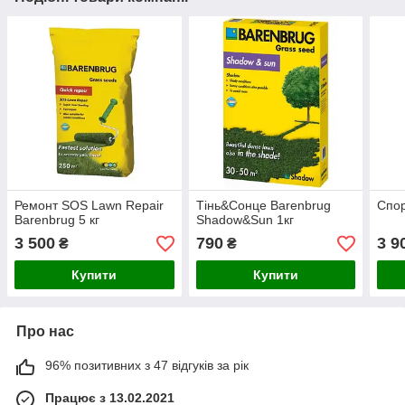
Ремонт SOS Lawn Repair
Тінь&Сонце Barenbrug
Спор
Barenbrug 5 кг
Shadow&Sun 1кг
3 500
790
3 9
₴
₴
Купити
Купити
Про нас
96% позитивних з 47 відгуків за рік
Працює з 13.02.2021