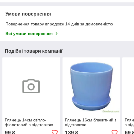
Умови повернення
Повернення товару впродовж 14 днів за домовленістю
Всі умови повернення
Подібні товари компанії
Глянець 14см світло-
Глянець 16см блакитний з
Глян
фіолетовий з підставкою
підставкою
з пі
99
139
69
₴
₴