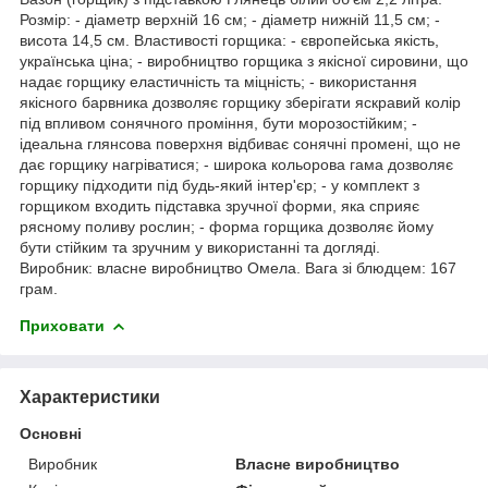
Розмір: - діаметр верхній 16 см; - діаметр нижній 11,5 см; -
висота 14,5 см. Властивості горщика: - європейська якість,
українська ціна; - виробництво горщика з якісної сировини, що
надає горщику еластичність та міцність; - використання
якісного барвника дозволяє горщику зберігати яскравий колір
під впливом сонячного проміння, бути морозостійким; -
ідеальна глянсова поверхня відбиває сонячні промені, що не
дає горщику нагріватися; - широка кольорова гама дозволяє
горщику підходити під будь-який інтер'єр; - у комплект з
горщиком входить підставка зручної форми, яка сприяє
рясному поливу рослин; - форма горщика дозволяє йому
бути стійким та зручним у використанні та догляді.
Виробник: власне виробництво Омела. Вага зі блюдцем: 167
грам.
Приховати
Характеристики
Основні
Виробник
Власне виробництво