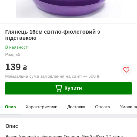
Глянець 16см світло-фіолетовий з
підставкою
В наявності
Роздріб
139
₴
Мінімальна сума замовлення на сайті — 500 ₴
Купити
Опис
Характеристики
Доставка
Оплата
Умови п
Опис
Вазон (горщик) з підставкою Глянець білий об'єм 2,2 літра.