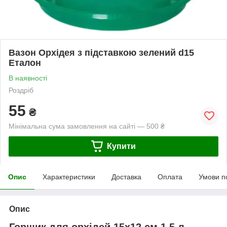
Вазон Орхідея з підставкою зелений d15
Еталон
В наявності
Роздріб
55
₴
Мінімальна сума замовлення на сайті — 500 ₴
Купити
Опис
Характеристики
Доставка
Оплата
Умови п
Опис
Горщик для орхідей 15х12 см 1,5 л