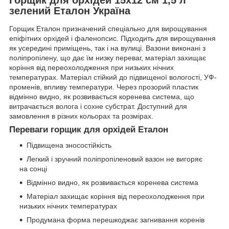
зелений Еталон Україна
Горщик Еталон призначений спеціально для вирощування
епіфітних орхідей і фаленопсис. Підходить для вирощування
як усередині приміщень, так і на вулиці. Вазони виконані з
поліпропілену, що дає їм низку переваг, матеріал захищає
коріння від переохолодження при низьких нічних
температурах. Матеріал стійкий до підвищеної вологості, УФ-
променів, впливу температури. Через прозорий пластик
відмінно видно, як розвивається коренева система, що
витрачається волога і сохне субстрат. Доступний для
замовлення в різних кольорах та розмірах.
Переваги горщик для орхідей Еталон
Підвищена зносостійкість
Легкий і зручний поліпропіленовий вазон не вигоряє
на сонці
Відмінно видно, як розвивається коренева система
Матеріал захищає коріння від переохолодження при
низьких нічних температурах
Продумана форма перешкоджає загнивання коренів