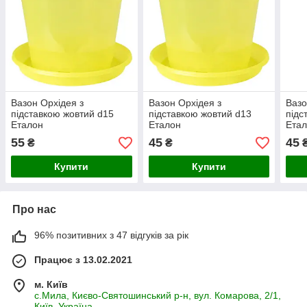
Вазон Орхідея з
Вазон Орхідея з
Вазо
підставкою жовтий d15
підставкою жовтий d13
підс
Еталон
Еталон
Ета
55
45
45
₴
₴
Купити
Купити
Про нас
96% позитивних з 47 відгуків за рік
Працює з 13.02.2021
м. Київ
с.Мила, Києво-Святошинський р-н, вул. Комарова, 2/1,
Київ, Україна