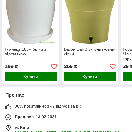
Глянець 18см білий з
Вазон Dali 3,5л оливковий-
Горщ
підставкою
сірий
/1л 
кори
199
269
39
₴
₴
Купити
Купити
Про нас
96% позитивних з 47 відгуків за рік
Працює з 13.02.2021
м. Київ