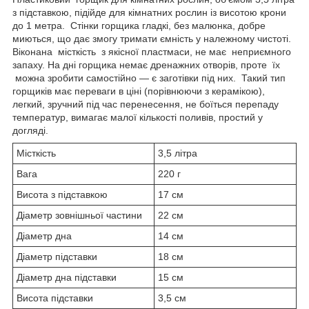
з підставкою, підійде для кімнатних рослин із висотою крони
до 1 метра. Стінки горщика гладкі, без малюнка, добре
миються, що дає змогу тримати ємність у належному чистоті.
Віконана місткість з якісної пластмаси, не має неприємного
запаху. На дні горщика немає дренажних отворів, проте їх
можна зробити самостійно — є заготівки під них. Такий тип
горщиків має переваги в ціні (порівнюючи з керамікою),
легкий, зручний під час перенесення, не боїться перепаду
температур, вимагає малої кількості поливів, простий у
догляді.
Місткість
3,5 літра
Вага
220 г
Висота з підставкою
17 см
Діаметр зовнішньої частини
22 см
Діаметр дна
14 см
Діаметр підставки
18 см
Діаметр дна підставки
15 см
Висота підставки
3,5 см