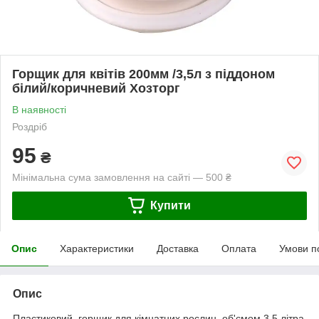
Горщик для квітів 200мм /3,5л з піддоном
білий/коричневий Хозторг
В наявності
Роздріб
95
₴
Мінімальна сума замовлення на сайті — 500 ₴
Купити
Опис
Характеристики
Доставка
Оплата
Умови п
Опис
Пластиковий горщик для кімнатних рослин, об'ємом 3,5 літра