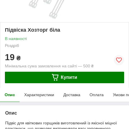
Підвіска Хозторг біла
В наявності
Роздріб
19
₴
Мінімальна сума замовлення на сайті — 500 ₴
Купити
Опис
Характеристики
Доставка
Оплата
Умови п
Опис
Підвіс для квіткових горщиків виготовлений із якісної міцної
пластмаси, що дозволяє витримувати вагу заповненого