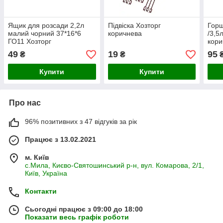
Ящик для розсади 2,2л
Підвіска Хозторг
Горщ
малий чорний 37*16*6
коричнева
/3,5
ГО11 Хозторг
кори
49
19
95
₴
₴
Купити
Купити
Про нас
96% позитивних з 47 відгуків за рік
Працює з 13.02.2021
м. Київ
с.Мила, Києво-Святошинський р-н, вул. Комарова, 2/1,
Київ, Україна
Контакти
Сьогодні працює з 09:00 до 18:00
Показати весь графік роботи