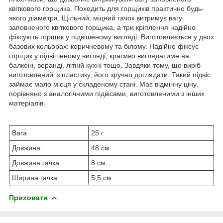
квіткового горщика. Походить для горщиків практично будь-
якого діаметра. Щільний, міцний гачок витримує вагу
заповненого квіткового горщика, а три кріплення надійно
фіксують горщик у підвішеному вигляді. Виготовляється у двох
базових кольорах: коричневому та білому. Надійно фіксує
горщик у підвішеному вигляді, красиво виглядатиме на
балконі, веранді, літній кухні тощо. Завдяки тому, що виріб
виготовлений із пластику, його зручно доглядати. Такий підвіс
займає мало місця у складеному стані. Має відмінну ціну,
порівняно з аналогічними підвісами, виготовленими з інших
матеріалів.
Вага
25 г
Довжина:
48 см
Довжина гачка
8 см
Ширина гачка
5,5 см
Приховати