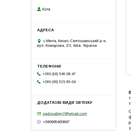
Юля
с.Мила, Києво-Святошинський р-н,
вул. Комарова, 2/1, Київ, Україна
+380 (68) 546-08-47
+380 (98) 515-85-04
В
т
т
С
sadovaliniy7@gmail.com
ф
+380685460847
р
з