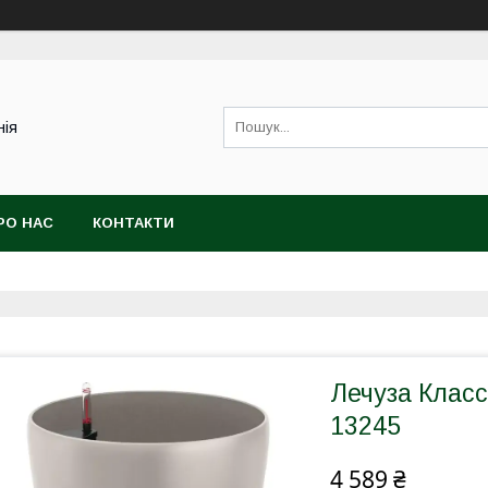
нія
РО НАС
КОНТАКТИ
Лечуза Класс
13245
4 589 ₴