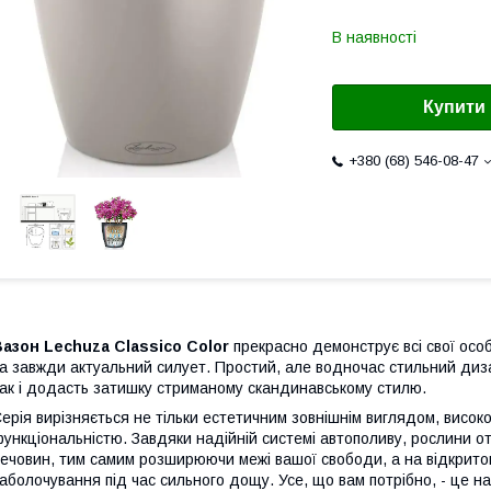
В наявності
Купити
+380 (68) 546-08-47
азон Lechuza Classico Color
прекрасно демонструє всі свої особ
а завжди актуальний силует. Простий, але водночас стильний диза
ак і додасть затишку стриманому скандинавському стилю.
ерія вирізняється не тільки естетичним зовнішнім виглядом, висо
ункціональністю. Завдяки надійній системі автополиву, рослини 
ечовин, тим самим розширюючи межі вашої свободи, а на відкритом
аболочування під час сильного дощу. Усе, що вам потрібно, - це на