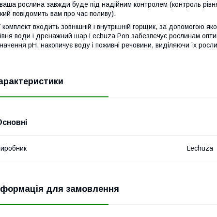
 ваша рослина завжди буде під надійним контролем (контроль рівн
кий повідомить вам про час поливу).
 комплект входить зовнішній і внутрішній горщик, за допомогою яко
івня води і дренажний шар Lechuza Pon забезпечує рослинам оптим
начення pH, накопичує воду і поживні речовини, виділяючи їх росли
арактеристики
Основні
иробник
Lechuza
нформація для замовлення