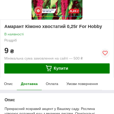
Амарант Кімоно хвостатий 0,25г For Hobby
В наявності
Роздріб
9
₴
Мінімальна сума замовлення на сайті — 500 ₴
Купити
Опис
Доставка
Оплата
Умови повернення
Опис
Прекрасний яскравий акцент у Вашому саду. Рослина
утворює потужний кущ з великим листям. Оригінальні