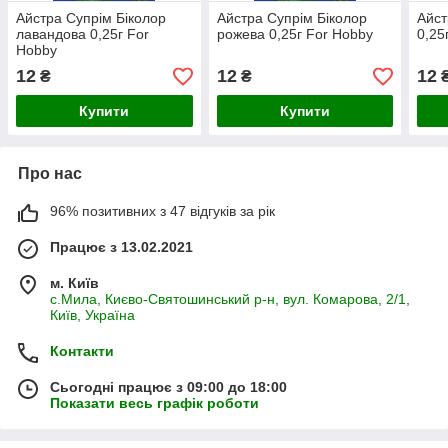
Айстра Супрім Біколор
Айстра Супрім Біколор
Айст
лавандова 0,25г For
рожева 0,25г For Hobby
0,25
Hobby
12
12
12
₴
₴
Купити
Купити
Про нас
96% позитивних з 47 відгуків за рік
Працює з 13.02.2021
м. Київ
с.Мила, Києво-Святошинський р-н, вул. Комарова, 2/1,
Київ, Україна
Контакти
Сьогодні працює з 09:00 до 18:00
Показати весь графік роботи