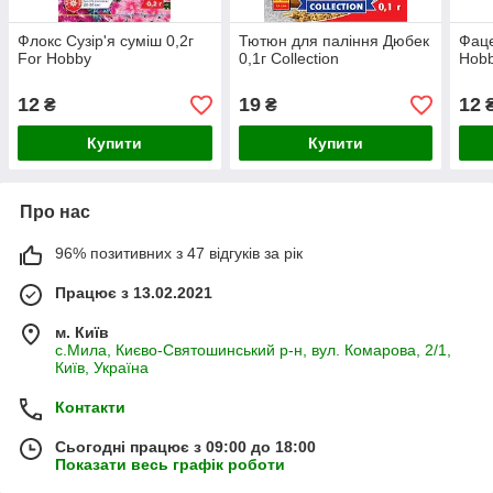
Флокс Сузір'я суміш 0,2г
Тютюн для паління Дюбек
Фаце
For Hobby
0,1г Сollection
Hob
12
19
12
₴
₴
Купити
Купити
Про нас
96% позитивних з 47 відгуків за рік
Працює з 13.02.2021
м. Київ
с.Мила, Києво-Святошинський р-н, вул. Комарова, 2/1,
Київ, Україна
Контакти
Сьогодні працює з 09:00 до 18:00
Показати весь графік роботи