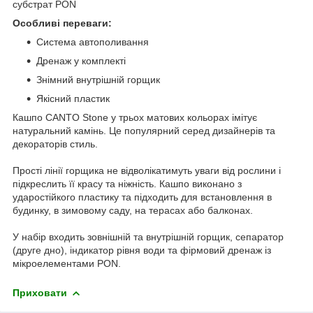
субстрат PON
Особливі переваги:
Система автополивання
Дренаж у комплекті
Знімний внутрішній горщик
Якісний пластик
Кашпо CANTO Stone у трьох матових кольорах імітує
натуральний камінь. Це популярний серед дизайнерів та
декораторів стиль.
Прості лінії горщика не відволікатимуть уваги від рослини і
підкреслить її красу та ніжність. Кашпо виконано з
ударостійкого пластику та підходить для встановлення в
будинку, в зимовому саду, на терасах або балконах.
У набір входить зовнішній та внутрішній горщик, сепаратор
(друге дно), індикатор рівня води та фірмовий дренаж із
мікроелементами PON.
Приховати