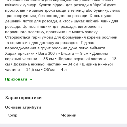
квіткових культур. Купити піддон для розсади в Україні дуже
просто, він не займе трохи місця в теплиці або будинку, легко
транспортується, без пошкодження розсади. Хтось шукає
дешевий лоток для розсади, а хтось шукає якісний ящик для
розсади. Це якісні ящики для розсади, виготовлені з
первинного пластику, практично не мають запаху.
Створюються гарні умови для формування коренів рослини
та сприятливі для догляду за розсадою. Під час
пересаджування в ґрунт рослини дуже легко виймати.
Характеристики • Вага 300 г • Висота — 9 см • Довжина
верхньої частини — 38 см • Ширина верхньої частини — 18
см • Довжина нижньої частини — 34 см • Ширина нижньої
частини — 14,5 см • Об'єм — 4 л
Приховати
Характеристики
Основні атрибути
Колір
Чорний