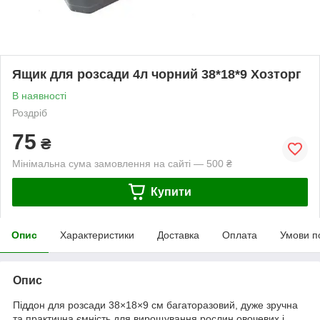
Ящик для розсади 4л чорний 38*18*9 Хозторг
В наявності
Роздріб
75
₴
Мінімальна сума замовлення на сайті — 500 ₴
Купити
Опис
Характеристики
Доставка
Оплата
Умови п
Опис
Піддон для розсади 38×18×9 см багаторазовий, дуже зручна
та практична ємність для вирощування рослин овочевих і