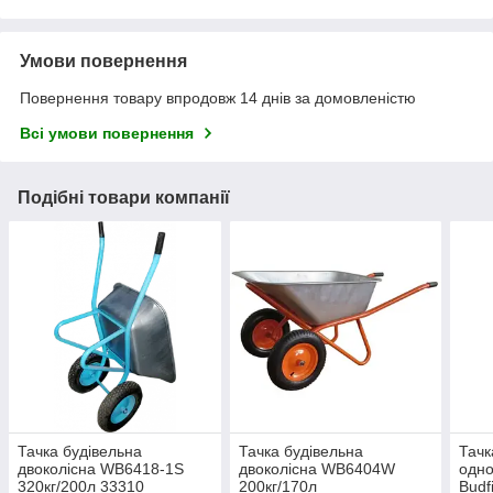
Умови повернення
Повернення товару впродовж 14 днів за домовленістю
Всі умови повернення
Подібні товари компанії
Тачка будівельна
Тачка будівельна
Тачк
двоколісна WB6418-1S
двоколісна WB6404W
одн
320кг/200л 33310
200кг/170л
Budf