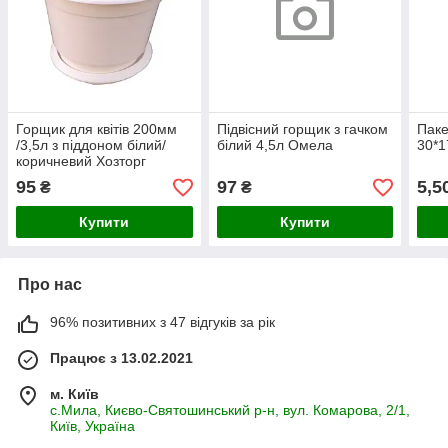
Горщик для квітів 200мм
Підвісний горщик з гачком
Паке
/3,5л з піддоном білий/
білий 4,5л Омела
30*
коричневий Хозторг
95
97
5,5
₴
₴
Купити
Купити
Про нас
96% позитивних з 47 відгуків за рік
Працює з 13.02.2021
м. Київ
с.Мила, Києво-Святошинський р-н, вул. Комарова, 2/1,
Київ, Україна