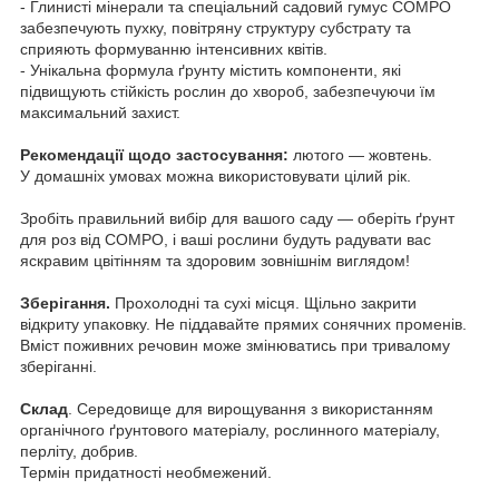
- Глинисті мінерали та спеціальний садовий гумус COMPO
забезпечують пухку, повітряну структуру субстрату та
сприяють формуванню інтенсивних квітів.
- Унікальна формула ґрунту містить компоненти, які
підвищують стійкість рослин до хвороб, забезпечуючи їм
максимальний захист.
Рекомендації щодо застосування:
лютого — жовтень.
У домашніх умовах можна використовувати цілий рік.
Зробіть правильний вибір для вашого саду — оберіть ґрунт
для роз від COMPO, і ваші рослини будуть радувати вас
яскравим цвітінням та здоровим зовнішнім виглядом!
Зберігання.
Прохолодні та сухі місця. Щільно закрити
відкриту упаковку. Не піддавайте прямих сонячних променів.
Вміст поживних речовин може змінюватись при тривалому
зберіганні.
Склад
. Середовище для вирощування з використанням
органічного ґрунтового матеріалу, рослинного матеріалу,
перліту, добрив.
Термін придатності необмежений.