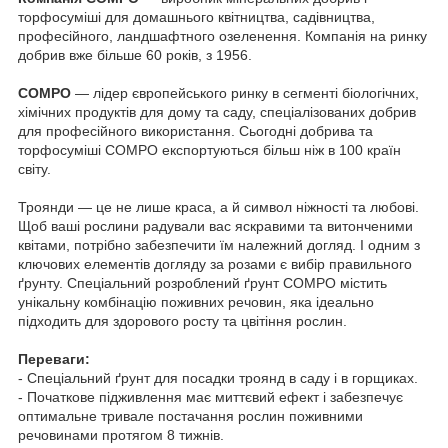
торфосуміші для домашнього квітництва, садівництва,
професійного, ландшафтного озеленення. Компанія на ринку
добрив вже більше 60 років, з 1956.
COMPO
— лідер європейського ринку в сегменті біологічних,
хімічних продуктів для дому та саду, спеціалізованих добрив
для професійного використання. Сьогодні добрива та
торфосуміші COMPO експортуються більш ніж в 100 країн
світу.
Троянди — це не лише краса, а й символ ніжності та любові.
Щоб ваші рослини радували вас яскравими та витонченими
квітами, потрібно забезпечити їм належний догляд. І одним з
ключових елементів догляду за розами є вибір правильного
ґрунту. Cпеціальний розроблений ґрунт COMPO містить
унікальну комбінацію поживних речовин, яка ідеально
підходить для здорового росту та цвітіння рослин.
Переваги:
- Спеціальний ґрунт для посадки троянд в саду і в горщиках.
- Початкове підживлення має миттєвий ефект і забезпечує
оптимальне тривале постачання рослин поживними
речовинами протягом 8 тижнів.