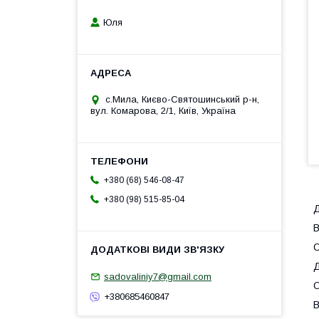
Юля
с.Мила, Києво-Святошинський р-н,
вул. Комарова, 2/1, Київ, Україна
+380 (68) 546-08-47
+380 (98) 515-85-04
Д
В
О
Д
sadovaliniy7@gmail.com
О
+380685460847
В