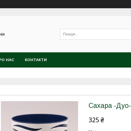
нія
РО НАС
КОНТАКТИ
Сахара -Дуо-
325 ₴