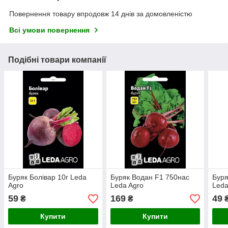
Повернення товару впродовж 14 днів за домовленістю
Всі умови повернення
Подібні товари компанії
Буряк Болівар 10г Leda
Буряк Водан F1 750нас
Буря
Agro
Leda Agro
Leda
59
169
49
₴
₴
Купити
Купити