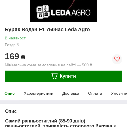
Буряк Водан F1 750нас Leda Agro
В наявності
Роздріб
169
₴
Мінімальна сума замовлення на сайті — 500 ₴
Купити
Опис
Характеристики
Доставка
Оплата
Умови п
Опис
Самий ранньостиглий (85-90 днів)
ранньостиглий, тривалість столового буряка з