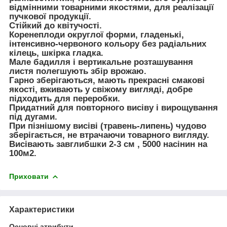
відмінними товарними якостями, для реалізації
пучкової продукції.
Стійкий до квітучості.
Коренеплоди округлої форми, гладенькі,
інтенсивно-червоного кольору без радіальних
кілець, шкірка гладка.
Мале бадилля і вертикальне розташування
листя полегшують збір врожаю.
Гарно зберігаються, мають прекрасні смакові
якості, вживають у свіжому вигляді, добре
підходить для переробки.
Придатний для повторного висіву і вирощування
під дугами.
При пізнішому висіві (травень-липень) чудово
зберігається, не втрачаючи товарного вигляду.
Висівають завглибшки 2-3 см , 5000 насінин на
100м2.
Приховати
Характеристики
Основні атрибути