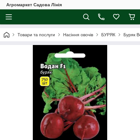
Агромаркет Садова Лінія
Товари та послуги
Насіння овочів
БУРЯК
Буряк В