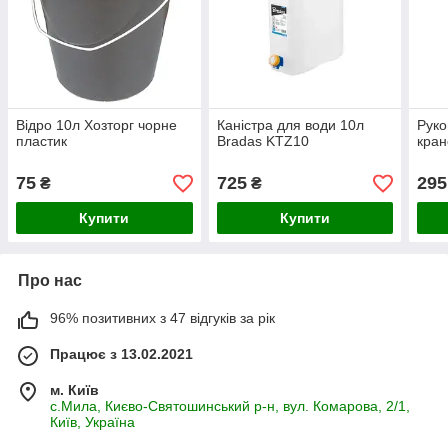
Відро 10л Хозторг чорне
Каністра для води 10л
Руко
пластик
Bradas KTZ10
кран
75
725
295
₴
₴
Купити
Купити
Про нас
96% позитивних з 47 відгуків за рік
Працює з 13.02.2021
м. Київ
с.Мила, Києво-Святошинський р-н, вул. Комарова, 2/1,
Київ, Україна