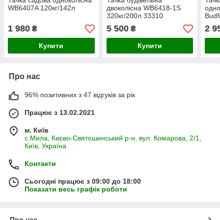
Тачка садова одноколісна
Тачка будівельна
Тачк
WB6407A 120кг/142л
двоколісна WB6418-1S
одн
320кг/200л 33310
Budf
1 980
5 500
2 9
₴
₴
Купити
Купити
Про нас
96% позитивних з 47 відгуків за рік
Працює з 13.02.2021
м. Київ
с.Мила, Києво-Святошинський р-н, вул. Комарова, 2/1,
Київ, Україна
Контакти
Сьогодні працює з 09:00 до 18:00
Показати весь графік роботи
Про нас