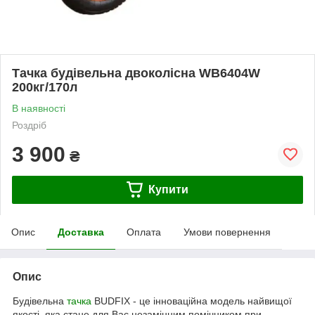
Тачка будівельна двоколісна WB6404W
200кг/170л
В наявності
Роздріб
3 900
₴
Купити
Опис
Доставка
Оплата
Умови повернення
Опис
Будівельна
тачка
BUDFIX - це інноваційна модель найвищої
якості, яка стане для Вас незамінним помічником при