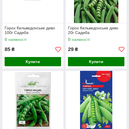
Горох Кельведонське диво
Горох Кельведонське диво
100г Садиба
20г Садиба
В наявності
В наявності
85
29
₴
₴
Купити
Купити