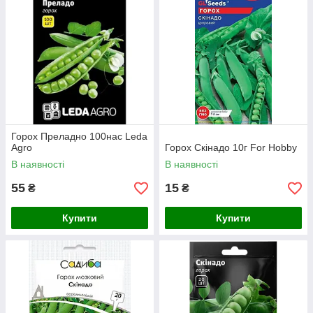
Горох Преладно 100нас Leda
Agro
Горох Скінадо 10г For Hobby
В наявності
В наявності
55
15
₴
₴
Купити
Купити