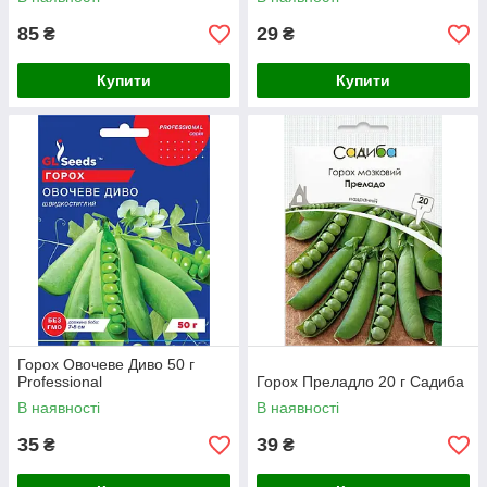
85
29
₴
₴
Купити
Купити
Горох Овочеве Диво 50 г
Professional
Горох Преладло 20 г Садиба
В наявності
В наявності
35
39
₴
₴