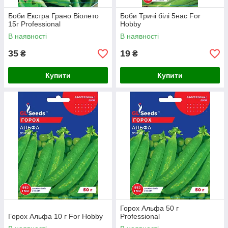
Боби Екстра Грано Віолето
Боби Тричі білі 5нас For
15г Professional
Hobby
В наявності
В наявності
35
19
₴
₴
Купити
Купити
Горох Альфа 50 г
Горох Альфа 10 г For Hobby
Professional